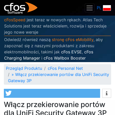
PL
cFosSpeed
jest teraz w nowych rękach. Atlas Tech
Solutions jest teraz właścicielem, rozwija i sprzedaje
jego nowe wersje
Odwiedź również naszą
stronę cFos eMobility
, aby
zapoznać się z naszymi produktami z zakresu
elektromobilności, takimi jak
cFos EVSE
,
cFos
Charging Manager
i
cFos Wallbox Booster
Przegląd Produktu
cFos Personal Net
»
Włącz przekierowanie portów dla UniFi Security
Gateway 3P
Włącz przekierowanie portów
dla UniFi Security Gateway 3P