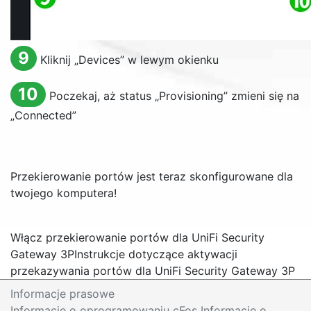
9
Kliknij „
Devices
” w lewym okienku
10
Poczekaj, aż status „
Provisioning
” zmieni się na
„
Connected
”
Przekierowanie portów jest teraz skonfigurowane dla
twojego komputera!
Włącz przekierowanie portów dla UniFi Security
Gateway 3P
Instrukcje dotyczące aktywacji
przekazywania portów dla UniFi Security Gateway 3P
Informacje prasowe
Informacje o oprogramowaniu cFos Informacje o