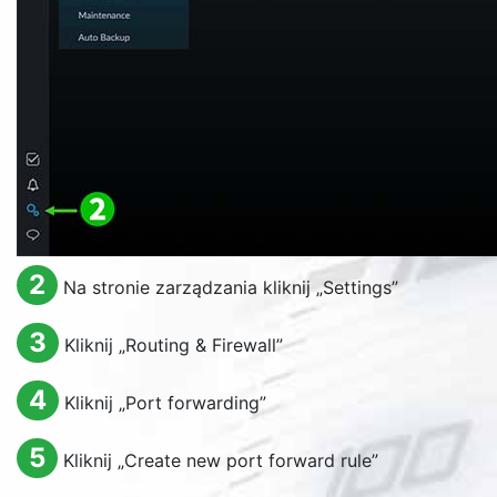
2
Na stronie zarządzania kliknij „
Settings
”
3
Kliknij „
Routing & Firewall
”
4
Kliknij „
Port forwarding
”
5
Kliknij „
Create new port forward rule
”