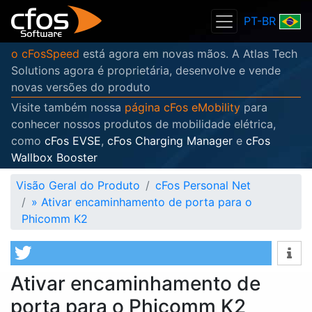
PT-BR
o cFosSpeed
está agora em novas mãos. A Atlas Tech
Solutions agora é proprietária, desenvolve e vende
novas versões do produto
Visite também nossa
página cFos eMobility
para
conhecer nossos produtos de mobilidade elétrica,
como
cFos EVSE
,
cFos Charging Manager
e
cFos
Wallbox Booster
Visão Geral do Produto
cFos Personal Net
»
Ativar encaminhamento de porta para o
Phicomm K2
Ativar encaminhamento de
porta para o Phicomm K2