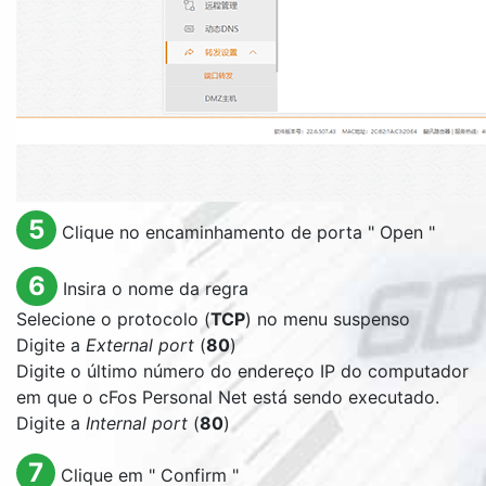
5
Clique no encaminhamento de porta "
Open
"
6
Insira o nome da regra
Selecione o protocolo (
TCP
) no menu suspenso
Digite a
External port
(
80
)
Digite o último número do endereço IP do computador
em que o cFos Personal Net está sendo executado.
Digite a
Internal port
(
80
)
7
Clique em "
Confirm
"