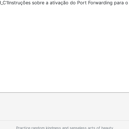
U_C1
Instruções sobre a ativação do Port Forwarding para
Practice random kindness and senseless acts of beauty