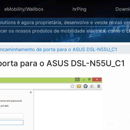
eMobility/Wallbox
hrPing
Downl
lutions é agora proprietária, desenvolve e vende novas 
cer os nossos produtos de mobilidade eléctrica, como o
c
 encaminhamento de porta para o ASUS DSL-N55U_C1
porta para o ASUS DSL-N55U_C1