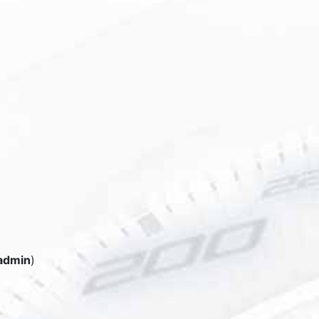
admin
)