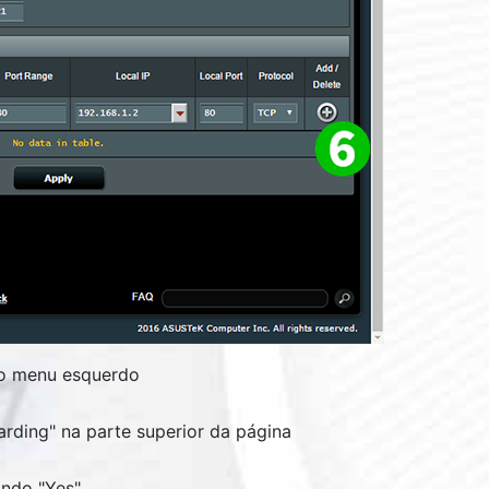
no menu esquerdo
arding
" na parte superior da página
ndo "
Yes
"