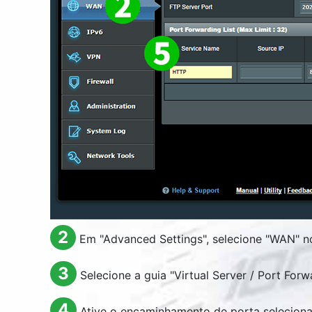
2
Em "
Advanced Settings
", selecione "
WAN
" 
3
Selecione a guia "
Virtual Server / Port Forw
4
Ative o encaminhamento de porta seleciona