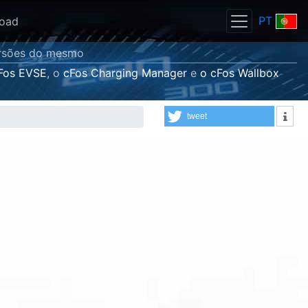
PT
oad
versões do mesmo
Fos EVSE
, o
cFos Charging Manager
e
o cFos Wallbox
tweet