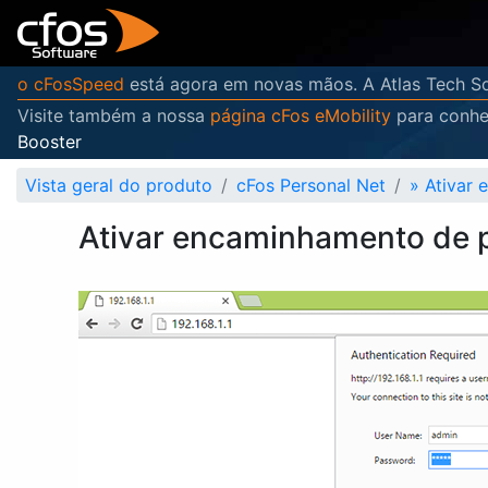
o cFosSpeed
está agora em novas mãos. A Atlas Tech So
Visite também a nossa
página cFos eMobility
para conhe
Booster
Vista geral do produto
cFos Personal Net
»
Ativar
Ativar encaminhamento de 