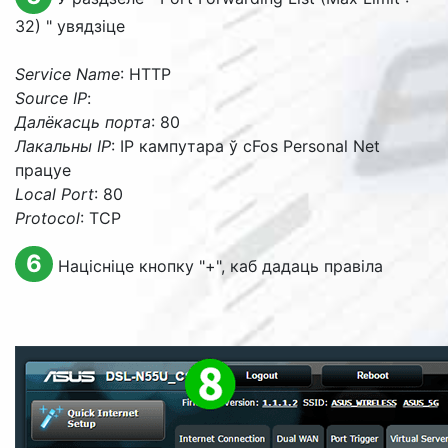
32)
" увядзіце
Service Name
: HTTP
Source IP
:
Далёкасць порта
: 80
Лакальны IP
: IP кампутара ў cFos Personal Net
працуе
Local Port
: 80
Protocol
: TCP
6
Націсніце кнопку "+", каб дадаць правіла