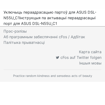
Уключыць пераадрасацыю партоў для ASUS DSL-
N55U_C1
Інструкцыя па актывацыі пераадрасацыі
порт для ASUS DSL-N55U_C1
Прэс-рэлізы
Аб праграмным забеспячэнні cFos
/ Адбітак
Палітыка прыватнасці
Карта сайта
cFos auf Twitter folgen
Іншыя мовы
Practice random kindness and senseless acts of beauty