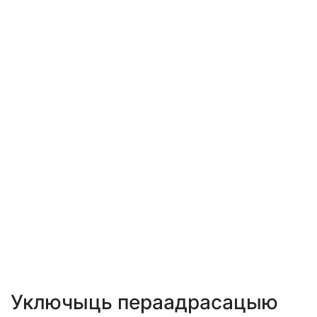
Уключыць пераадрасацыю