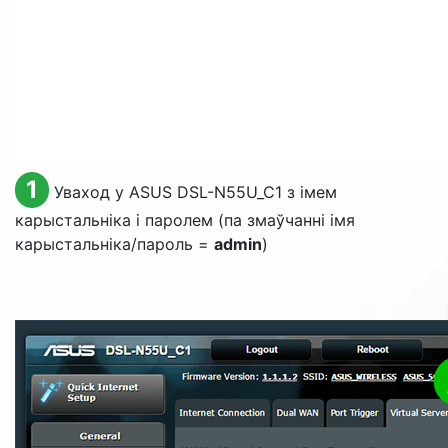
1
Уваход у ASUS DSL-N55U_C1 з імем
карыстальніка і паролем (па змаўчанні імя
карыстальніка/пароль =
admin
)