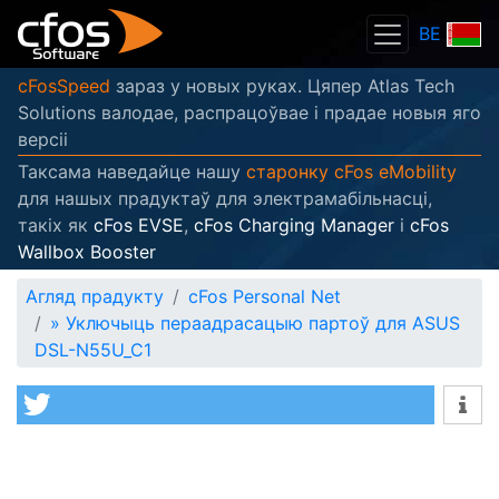
BE
cFosSpeed
зараз у новых руках. Цяпер Atlas Tech
Solutions валодае, распрацоўвае і прадае новыя яго
версіі
Таксама наведайце нашу
старонку cFos eMobility
для нашых прадуктаў для электрамабільнасці,
такіх як
cFos EVSE
,
cFos Charging Manager
і
cFos
Wallbox Booster
Агляд прадукту
cFos Personal Net
»
Уключыць пераадрасацыю партоў для ASUS
DSL-N55U_C1