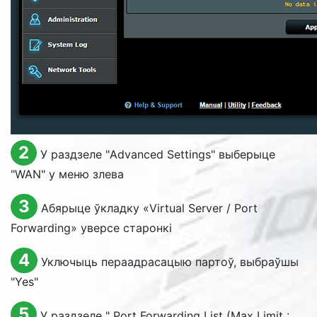
2
У раздзеле "
Advanced Settings
" выберыце
"
WAN
" у меню злева
3
Абярыце ўкладку «
Virtual Server / Port
Forwarding
» уверсе старонкі
4
Уключыць пераадрасацыю партоў, выбраўшы
"
Yes
"
5
У раздзеле "
Port Forwarding List (Max Limit :