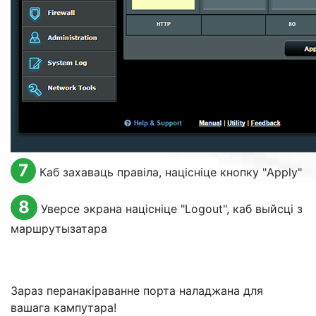
7
Каб захаваць правіла, націсніце кнопку "
Apply
"
8
Уверсе экрана націсніце "
Logout
", каб выйсці з
маршрутызатара
Зараз перанакіраванне порта наладжана для
вашага кампутара!