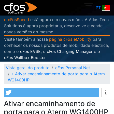
PT
o cFosSpeed
está agora em novas mãos. A Atlas Tech
Solutions é agora proprietária, desenvolve e vende
novas versões do mesmo
Visite também a nossa
página cFos eMobility
para
conhecer os nossos produtos de mobilidade eléctrica,
como o
cFos EVSE
, o
cFos Charging Manager
e
o
cFos Wallbox Booster
Vista geral do produto
cFos Personal Net
»
Ativar encaminhamento de porta para o Aterm
WG1400HP
Ativar encaminhamento de
porta para o Aterm WG1400HP