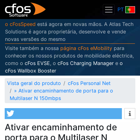
PT
o cFosSpeed
está agora em novas mãos. A Atlas Tech
Solutions é agora proprietária, desenvolve e vende
novas versões do mesmo
Visite também a nossa
página cFos eMobility
para
conhecer os nossos produtos de mobilidade eléctrica,
como o
cFos EVSE
, o
cFos Charging Manager
e
o
cFos Wallbox Booster
Vista geral do produto
cFos Personal Net
»
Ativar encaminhamento de porta para o
Multilaser N 150mbps
Ativar encaminhamento de
porta para o Multilaser N