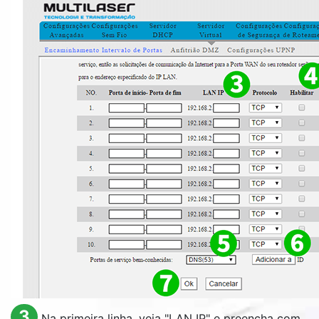
3
Na primeira linha, veja "
LAN IP
" e preencha com