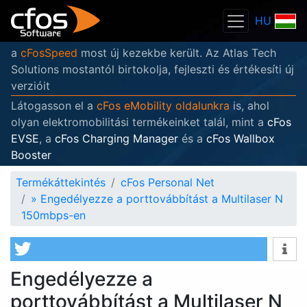
HU
a
cFosSpeed
most új kezekbe került. Az Atlas Tech
Solutions mostantól birtokolja, fejleszti és értékesíti új
verzióit
Látogasson el a
cFos eMobility oldalunkra
is, ahol
olyan elektromobilitási termékeinket talál, mint a
cFos
EVSE
, a
cFos Charging Manager
és a
cFos Wallbox
Booster
Termékáttekintés
cFos Personal Net
»
Engedélyezze a porttovábbítást a Multilaser N
150mbps-en
Engedélyezze a
porttovábbítást a Multilaser N