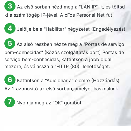
3
Az első sorban nézd meg a "
LAN IP
" -t, és töltsd
ki a számítógép IP-jével. A cFos Personal Net fut
4
Jelölje be a "
Habilitar
" négyzetet (Engedélyezés)
5
Az alsó részben nézze meg a "
Portas de serviço
bem-conhecidas
" (Közös szolgáltatás port)
Portas de
serviço bem-conhecidas
, kattintson a jobb oldali
mezőre, és válassza a "HTTP (80)" lehetőséget.
6
Kattintson a "
Adicionar a
" elemre (Hozzáadás)
Az 1. azonosító az első sorban, amelyet használunk
7
Nyomja meg az "
OK
" gombot