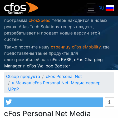
RU
программа
cFosSpeed
теперь находится в новых
руках. Atlas Tech Solutions теперь владеет,
разрабатывает и продает новые версии этой
системы
Также посетите нашу
страницу cFos eMobility
, где
представлены такие продукты для
электромобилей, как
cFos EVSE
,
cFos Charging
Manager
и
cFos Wallbox Booster
Обзор продукта
cFos Personal Net
»
Мануал cFos Personal Net, Медиа сервер
UPnP
cFos Personal Net Media