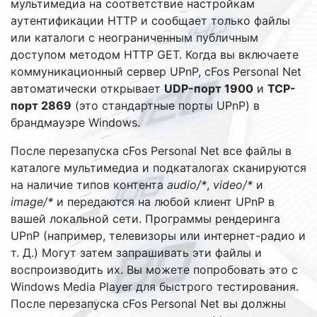
мультимедиа на соответствие настройкам
аутентификации HTTP и сообщает только файлы
или каталоги с неограниченным публичным
доступом методом HTTP GET. Когда вы включаете
коммуникационный сервер UPnP, cFos Personal Net
автоматически открывает
UDP-порт 1900
и
TCP-
порт 2869
(это стандартные порты UPnP) в
брандмауэре Windows.
После перезапуска cFos Personal Net все файлы в
каталоге мультимедиа и подкаталогах сканируются
на наличие типов контента
audio/*
,
video/*
и
image/*
и передаются на любой клиент UPnP в
вашей локальной сети. Программы рендеринга
UPnP (например, телевизоры или интернет-радио и
т. Д.) Могут затем запрашивать эти файлы и
воспроизводить их. Вы можете попробовать это с
Windows Media Player для быстрого тестирования.
После перезапуска cFos Personal Net вы должны