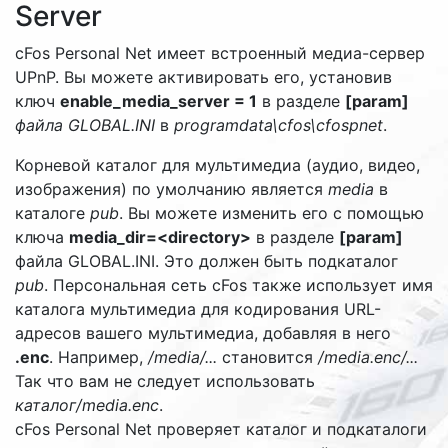
Server
cFos Personal Net имеет встроенный медиа-сервер
UPnP. Вы можете активировать его, установив
ключ
enable_media_server = 1
в разделе
[param]
файла GLOBAL.INI
в
programdata\cfos\cfospnet
.
Корневой каталог для мультимедиа (аудио, видео,
изображения) по умолчанию является
media
в
каталоге
pub
. Вы можете изменить его с помощью
ключа
media_dir=<directory>
в разделе
[param]
файла GLOBAL.INI. Это должен быть подкаталог
pub
.
Персональная сеть cFos также использует имя
каталога мультимедиа для кодирования URL-
адресов вашего мультимедиа, добавляя в него
.enc
. Например,
/media/...
становится
/media.enc/...
Так что вам не следует использовать
каталог/media.enc
.
cFos Personal Net проверяет каталог и подкаталоги