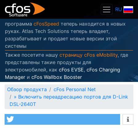
RU
программа
cFosSpeed
теперь находится в новых
руках. Atlas Tech Solutions теперь владеет,
разрабатывает и продает новые версии этой
системы
Также посетите нашу
страницу cFos eMobility
, где
представлены такие продукты для
электромобилей, как
cFos EVSE
,
cFos Charging
Manager
и
cFos Wallbox Booster
Обзор продукта
cFos Personal Net
»
Включить переадресацию портов для D-Link
DSL-2640T