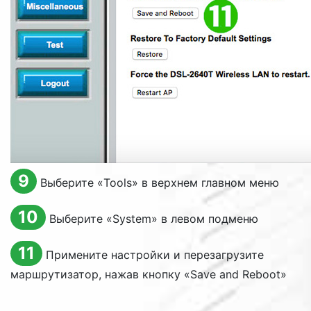
9
Выберите «
Tools
» в верхнем главном меню
10
Выберите «
System
» в левом подменю
11
Примените настройки и перезагрузите
маршрутизатор, нажав кнопку «
Save and Reboot
»