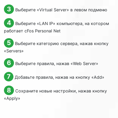
3
Выберите «
Virtual Server
» в левом подменю
4
Выберите «
LAN IP
» компьютера, на котором
работает cFos Personal Net
5
Выберите категорию сервера, нажав кнопку
«
Servers
»
6
Выберите правила, нажав «
Web Server
»
7
Добавьте правила, нажав на кнопку «
Add
»
8
Сохраните новые настройки, нажав кнопку
«
Apply
»