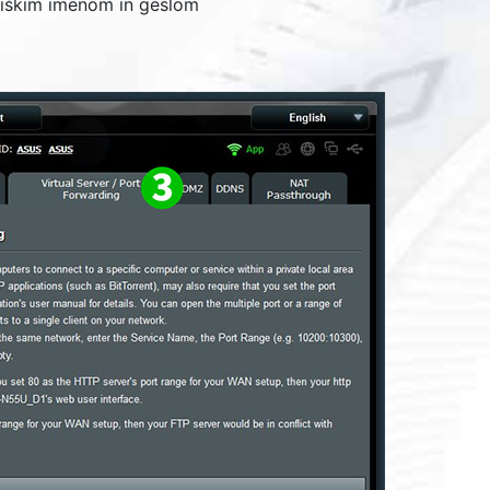
niškim imenom in geslom