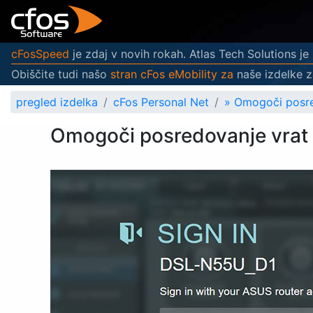
cFosSpeed
je zdaj v novih rokah. Atlas Tech Solutions je z
Obiščite tudi našo
stran cFos eMobility za
naše izdelke z
pregled izdelka
cFos Personal Net
»
Omogoči posr
Omogoči posredovanje vra