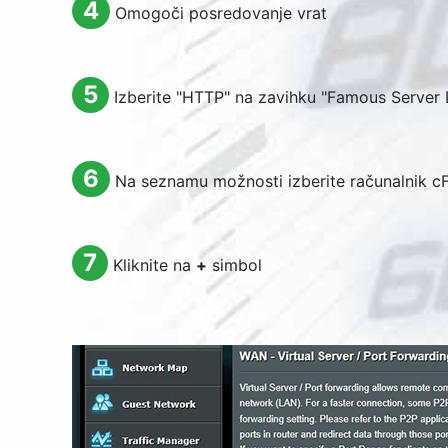
4
Omogoči posredovanje vrat
5
Izberite "
HTTP
" na zavihku "
Famous Server L
6
Na seznamu možnosti izberite računalnik c
7
Kliknite na
+
simbol