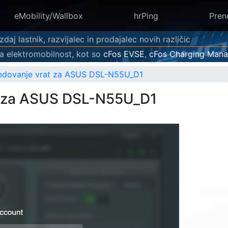
eMobility/Wallbox
hrPing
Pren
daj lastnik, razvijalec in prodajalec novih različic
a elektromobilnost, kot so
cFos EVSE
,
cFos Charging Mana
edovanje vrat za ASUS DSL-N55U_D1
t za ASUS DSL-N55U_D1