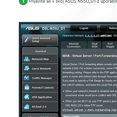
1
Prijavite se v svoj ASUS N55U_D1 z uporab