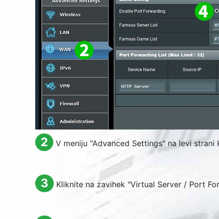
2
V meniju "
Advanced Settings
" na levi strani
3
Kliknite na zavihek "
Virtual Server / Port F