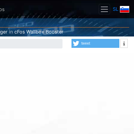
SL
os
ger
in
cFos Wallbox Booster
tweet