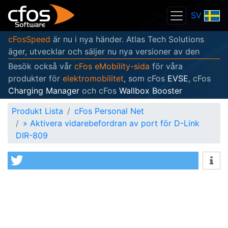
SV
cFosSpeed
är nu i nya händer. Atlas Tech Solutions
äger, utvecklar och säljer nu nya versioner av den
Besök också vår
cFos eMobility-sida
för våra
produkter för
elektromobilitet
, som cFos
EVSE
, cFos
Charging Manager
och cFos
Wallbox Booster
Produkt Lista
cFos Personal Net
»
Aktivera vidarebefordran av port för D-Link
DIR-809