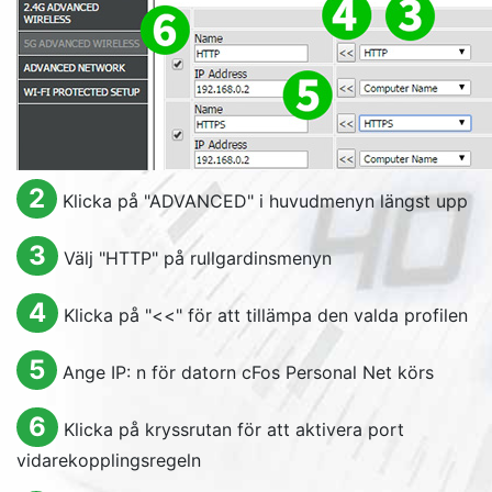
2
Klicka på "
ADVANCED
" i huvudmenyn längst upp
3
Välj "
HTTP
" på rullgardinsmenyn
4
Klicka på "<<" för att tillämpa den valda profilen
5
Ange IP: n för datorn cFos Personal Net körs
6
Klicka på kryssrutan för att aktivera port
vidarekopplingsregeln