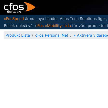
cFosSpeed
är nu i nya händer. Atlas Tech Solutions äger,
Besök också vår
cFos eMobility-sida
för våra produkter 
Produkt Lista
cFos Personal Net
»
Aktivera vidare