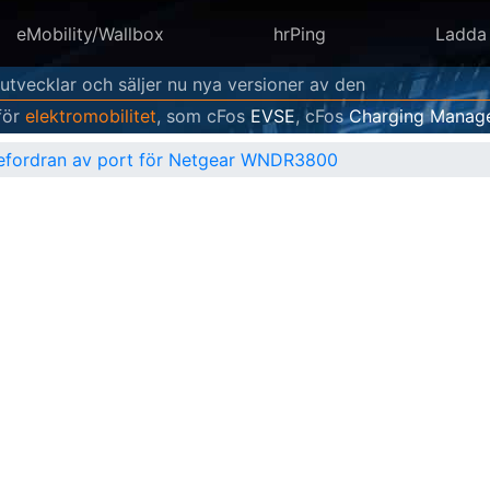
eMobility/Wallbox
hrPing
Ladda
 utvecklar och säljer nu nya versioner av den
för
elektromobilitet
, som cFos
EVSE
, cFos
Charging Manag
befordran av port för Netgear WNDR3800