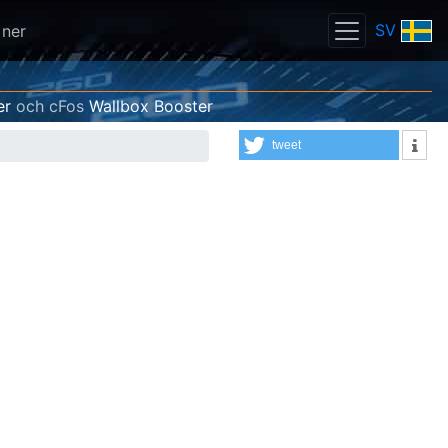
SV
 ner
er
och cFos
Wallbox Booster
tweet