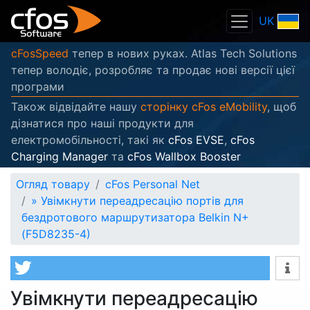
UK
cFosSpeed
тепер в нових руках. Atlas Tech Solutions
тепер володіє, розробляє та продає нові версії цієї
програми
Також відвідайте нашу
сторінку cFos eMobility
, щоб
дізнатися про наші продукти для
електромобільності, такі як
cFos EVSE
,
cFos
Charging Manager
та
cFos Wallbox Booster
Огляд товару
cFos Personal Net
»
Увімкнути переадресацію портів для
бездротового маршрутизатора Belkin N+
(F5D8235-4)
Увімкнути переадресацію