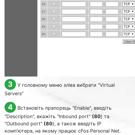
3
У головному меню зліва вибрати "
Virtual
Servers
"
4
Встановіть прапорець "
Enable
", введіть
"
Description
", вкажіть "
Inbound port
"
(80
) та
"
Outbound port
"
(80
), а також введіть IP
комп'ютера, на якому працює cFos Personal Net.