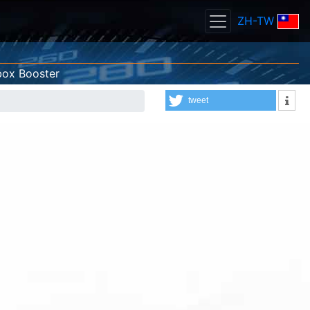
ZH-TW
box Booster
tweet