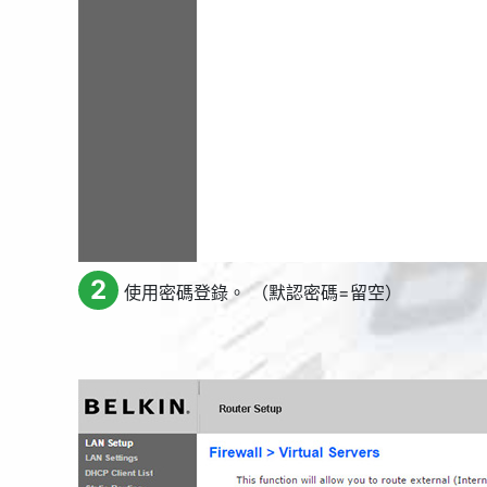
2
使用密碼登錄。 （默認密碼=留空）