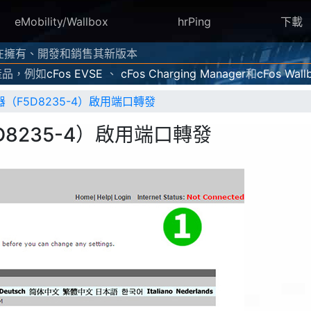
eMobility/Wallbox
hrPing
下載
ns 現在擁有、開發和銷售其新版本
產品，例如
cFos EVSE
、
cFos Charging Manager
和
cFos Wall
由器（F5D8235-4）啟用端口轉發
5D8235-4）啟用端口轉發