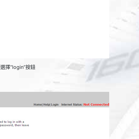
選擇“
login
”按鈕