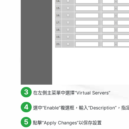
3
在左側主菜單中選擇“
Virtual Servers
”
4
選中“
Enable
”複選框，輸入“
Description
”，指定
5
點擊“
Apply Changes
”以保存設置