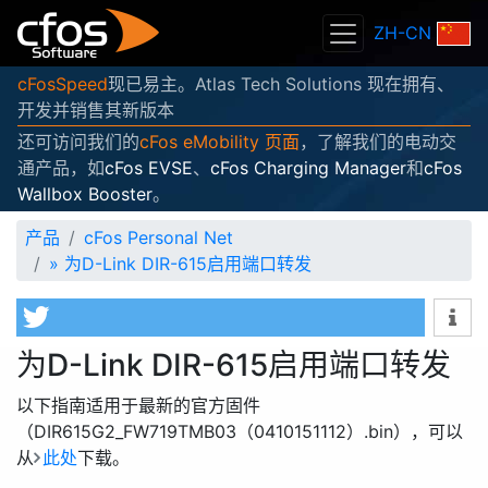
ZH-CN
cFosSpeed
现已易主。Atlas Tech Solutions 现在拥有、
开发并销售其新版本
还可访问我们的
cFos eMobility 页面
，了解我们的电动交
通产品，如
cFos EVSE
、
cFos Charging Manager
和
cFos
Wallbox Booster
。
产品
cFos Personal Net
»
为D-Link DIR-615启用端口转发
为D-Link DIR-615启用端口转发
以下指南适用于最新的官方固件
（DIR615G2_FW719TMB03（0410151112）.bin），可以
从
此处
下载。