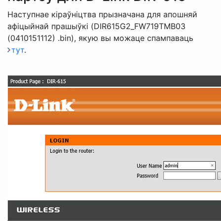
Наступнае кіраўніцтва прызначана для апошняй
афіцыйнай прашыўкі (DIR615G2_FW719TMB03
(0410151112) .bin), якую вы можаце спампаваць
тут
.