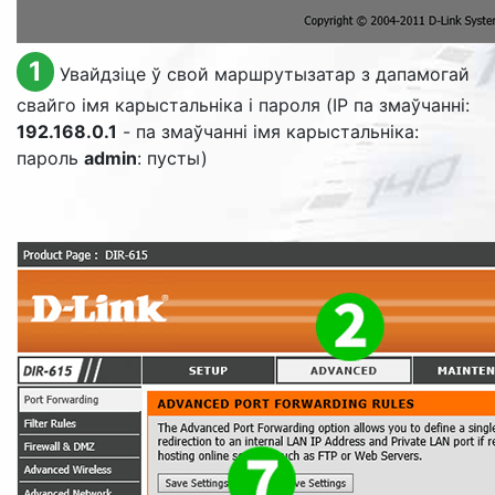
1
Увайдзіце ў свой маршрутызатар з дапамогай
свайго імя карыстальніка і пароля (IP па змаўчанні:
192.168.0.1
- па змаўчанні імя карыстальніка:
пароль
admin
: пусты)