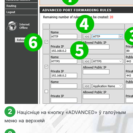
2
Націсніце на кнопку «
ADVANCED
» ў галоўным
меню на верхняй