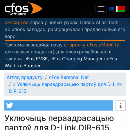
BE
cFosSpeed
зараз у новых руках. Цяпер Atlas Tech
Solutions валодае, распрацоўвае і прадае новыя яго
версіі
Таксама наведайце нашу
старонку cFos eMobility
для нашых прадуктаў для электрамабільнасці,
такіх як
cFos EVSE
,
cFos Charging Manager
і
cFos
Wallbox Booster
Агляд прадукту
cFos Personal Net
»
Уключыць пераадрасацыю партоў для D-Link
DIR-615
Уключыць пераадрасацыю
партоў для D-Link DIR-615