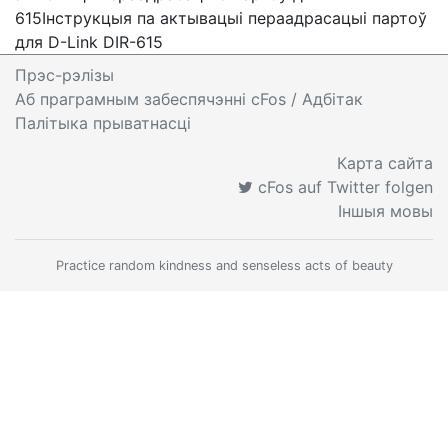
615
Інструкцыя па актывацыі пераадрасацыі партоў
для D-Link DIR-615
Прэс-рэлізы
Аб праграмным забеспячэнні cFos
/ Адбітак
Палітыка прыватнасці
Карта сайта
cFos auf Twitter folgen
Іншыя мовы
Practice random kindness and senseless acts of beauty