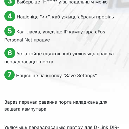
3
Выберыце "HTTP" у выпадальным меню
4
Націсніце "<<", каб ужыць абраны профіль
5
Калі ласка, увядзіце IP кампутара cFos
Personal Net працуе
6
Усталюйце сцяжок, каб уключыць правіла
пераадрасацыі порта
7
Націсніце на кнопку "
Save Settings
"
Зараз перанакіраванне порта наладжана для
вашага кампутара!
Уключыць пераадрасацыю партоў для D-Link DIR-