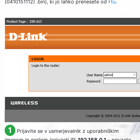
(0410151112) .bin), ki jo lahko prenesete od
tu
.
1
Prijavite se v usmerjevalnik z uporabniškim
imenom in geslom (privzeti IP:
192.168.0.1
- privzeto