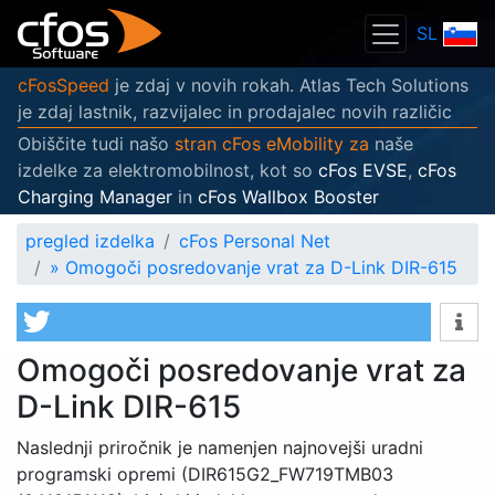
SL
cFosSpeed
je zdaj v novih rokah. Atlas Tech Solutions
je zdaj lastnik, razvijalec in prodajalec novih različic
Obiščite tudi našo
stran cFos eMobility za
naše
izdelke za elektromobilnost, kot so
cFos EVSE
,
cFos
Charging Manager
in
cFos Wallbox Booster
pregled izdelka
cFos Personal Net
»
Omogoči posredovanje vrat za D-Link DIR-615
Omogoči posredovanje vrat za
D-Link DIR-615
Naslednji priročnik je namenjen najnovejši uradni
programski opremi (DIR615G2_FW719TMB03