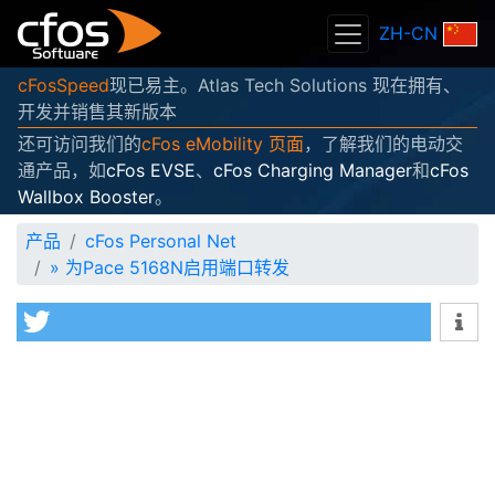
ZH-CN
cFosSpeed
现已易主。Atlas Tech Solutions 现在拥有、
开发并销售其新版本
还可访问我们的
cFos eMobility 页面
，了解我们的电动交
通产品，如
cFos EVSE
、
cFos Charging Manager
和
cFos
Wallbox Booster
。
产品
cFos Personal Net
»
为Pace 5168N启用端口转发