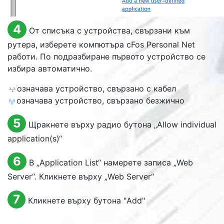
4
От списъка с устройства, свързани към
рутера, изберете компютъра cFos Personal Net
работи. По подразбиране първото устройство се
избира автоматично.
означава устройство, свързано с кабел
означава устройство, свързано безжично
5
Щракнете върху радио бутона „
Allow individual
application(s)
“
6
В „
Application List
“ намерете записа „
Web
Server
“. Кликнете върху „
Web Server
“
7
Кликнете върху бутона "
Add
"