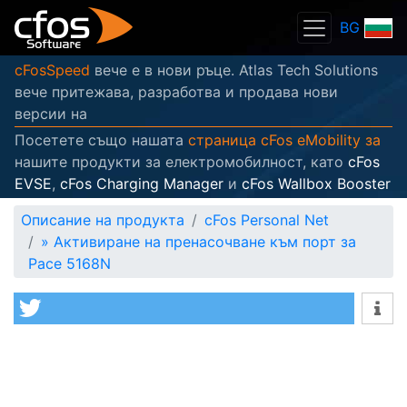
BG
cFosSpeed
вече е в нови ръце. Atlas Tech Solutions
вече притежава, разработва и продава нови
версии на
Посетете също нашата
страница cFos eMobility за
нашите продукти за електромобилност, като
cFos
EVSE
,
cFos Charging Manager
и
cFos Wallbox Booster
Описание на продукта
cFos Personal Net
»
Активиране на пренасочване към порт за
Pace 5168N