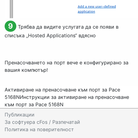
9
Трябва да видите услугата да се появи в
списъка „
Hosted Applications
“ вдясно
Пренасочването на порт вече е конфигурирано за
вашия компютър!
Активиране на пренасочване към порт за Pace
5168N
Инструкции за активиране на пренасочване
към порт за Pace 5168N
Публикации
За софтуера cFos / Разпечатай
Политика на поверителност