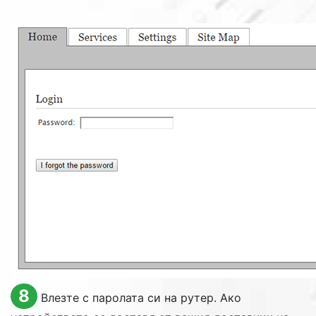
8
Влезте с паролата си на рутер. Ако