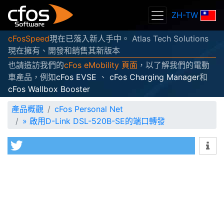
ZH-TW
cFosSpeed
現在已落入新人手中。 Atlas Tech Solutions
現在擁有、開發和銷售其新版本
也請造訪我們的
cFos eMobility 頁面
，以了解我們的電動
車產品，例如
cFos EVSE
、
cFos Charging Manager
和
cFos Wallbox Booster
產品概觀
cFos Personal Net
»
啟用D-Link DSL-520B-SE的端口轉發