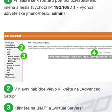
Přihlaste se k routeru pomocí uživatelského
jména a hesla (výchozí IP:
192.168.1.1
- výchozí
uživatelské jméno/heslo:
admin
)
2
V hlavní nabídce vlevo klikněte na „
Advanced
Setup
“
3
Klikněte na „
NAT
“ a „
Virtual Servers
“