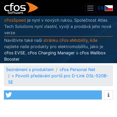
CS
cFosSpeed
je nyní v nových rukou. Společnost Atlas
Tech Solutions nyní vlastní, vyvíjí a prodává jeho nové
verze
Navštivte také naši
stránku cFos eMobility, kde
najdete naše produkty pro elektromobilitu, jako je
cFos EVSE
,
cFos Charging Manager
a
cFos Wallbox
Booster
Seznámení s produktem
cFos Personal Net
»
Povolit předávání portů pro D-Link DSL-520B-
SE