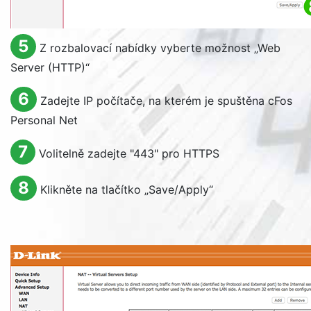
5
Z rozbalovací nabídky vyberte možnost „
Web
Server (HTTP)
“
6
Zadejte IP počítače, na kterém je spuštěna cFos
Personal Net
7
Volitelně zadejte "443" pro HTTPS
8
Klikněte na tlačítko „
Save/Apply
“