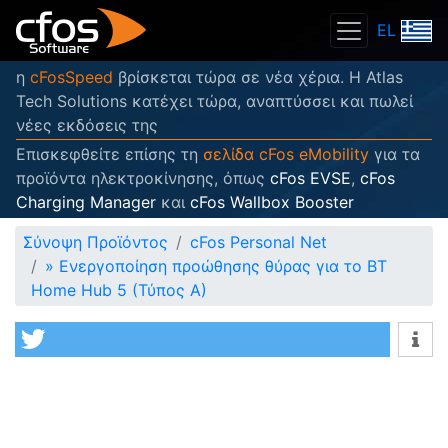
EL
η
cFosSpeed
βρίσκεται τώρα σε νέα χέρια. Η Atlas
Tech Solutions κατέχει τώρα, αναπτύσσει και πωλεί
νέες εκδόσεις της
Επισκεφθείτε επίσης τη
σελίδα cFos eMobility
για τα
προϊόντα ηλεκτροκίνησης, όπως
cFos EVSE
,
cFos
Charging Manager
και
cFos Wallbox Booster
Σύνοψη Προϊόντος
cFos Personal Net
»
Ενεργοποίηση προώθησης θύρας για το BT
Home Hub 5 (Τύπος A)