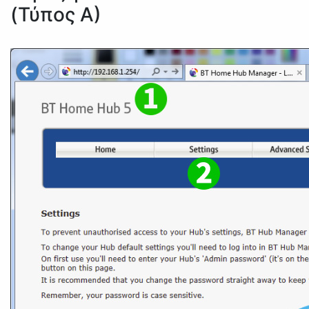
(Τύπος A)