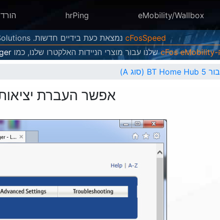
eMobility/Wallbox
hrPing
הורד
cFosSpeed
נמצאת כעת בידיים חדשות. Atlas Tech Solutions מחזיקה כעת, מפתחת ומוכרת גרסאות חדשות שלו
cFos
שלנו עבור מוצרי הניידות האלקטרו שלנו, כמו
ger
סוג A)
אפשר העברת יציאות עבור  Home Hub 5