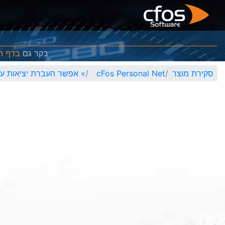
בקר גם
בדף ה- eMobility
סקירת מוצר
cFos Personal Net
»
אפשר העברת יציאות עבור BT Home Hub 5 (