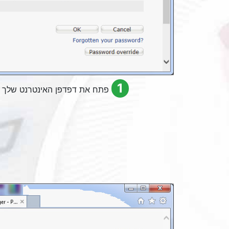
1
פתח את דפדפן האינטרנט שלך והקלד "192.168.1.254" בסרגל הכתובות