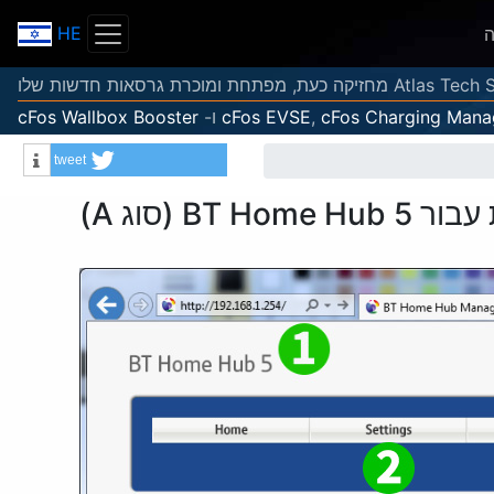
HE
ה
cFos Charging Mana
,
cFos EVSE
ו-
cFos Wallbox Booster
tweet
Info
BT (סוג A)