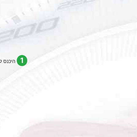
1
היכנס לנ