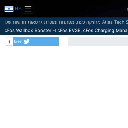
HE
ה
cFos Charging Mana
,
cFos EVSE
ו-
cFos Wallbox Booster
tweet
Info