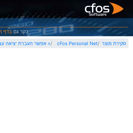
בקר גם
בדף ה- eMobility
סקירת מוצר
cFos Personal Net
»
אפשר העברת יציאה עבור ol DG-HR3300