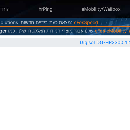
eMobility/Wallbox
hrPing
הורד
cFosSpeed
נמצאת כעת בידיים חדשות. Atlas Tech Solutions מחזיקה כעת, מפתחת ומוכרת גרסאות חדשות שלו
cFos
שלנו עבור מוצרי הניידות האלקטרו שלנו, כמו
ger
Digis