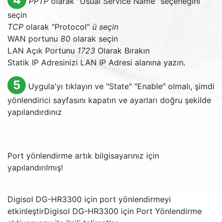
PPTP
olarak "
Usual Service Name
" seçeneğini
seçin
TCP
olarak "
Protocol
"
ü seçin
WAN portunu
80
olarak seçin
LAN Açık Portunu
1723
Olarak Bırakın
Statik IP Adresinizi LAN IP Adresi alanına yazın.
5
Uygula'yı tıklayın ve "
State
" "
Enable
" olmalı, şimdi
yönlendirici sayfasını kapatın ve ayarları doğru şekilde
yapılandırdınız
Port yönlendirme artık bilgisayarınız için
yapılandırılmış!
Digisol DG-HR3300 için port yönlendirmeyi
etkinleştir
Digisol DG-HR3300 için Port Yönlendirme