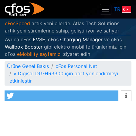
TR
cFosSpeed
artık yeni ellerde. Atlas Tech Solutions
artık yeni sürümlerine sahip, geliştiriyor ve satıyor
Ayrıca cFos
EVSE
, cFos
Charging Manager
ve cFos
Wallbox Booster
gibi elektro mobilite ürünlerimiz için
cFos
eMobility sayfamızı
ziyaret edin
Ürüne Genel Bakış
cFos Personal Net
»
Digisol DG-HR3300 için port yönlendirmeyi
etkinleştir