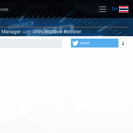
TH
โหลด
g Manager
และ
cFos Wallbox Booster
tweet