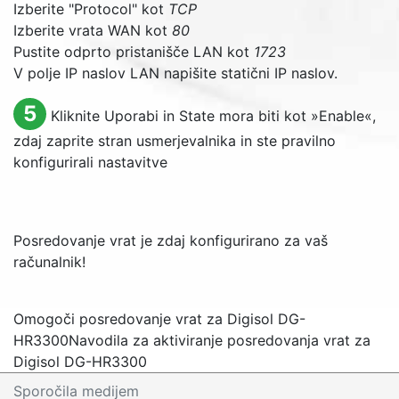
Izberite "
Protocol
" kot
TCP
Izberite vrata WAN kot
80
Pustite odprto pristanišče LAN kot
1723
V polje IP naslov LAN napišite statični IP naslov.
5
Kliknite Uporabi in
State
mora biti kot »
Enable
«,
zdaj zaprite stran usmerjevalnika in ste pravilno
konfigurirali nastavitve
Posredovanje vrat je zdaj konfigurirano za vaš
računalnik!
Omogoči posredovanje vrat za Digisol DG-
HR3300
Navodila za aktiviranje posredovanja vrat za
Digisol DG-HR3300
Sporočila medijem