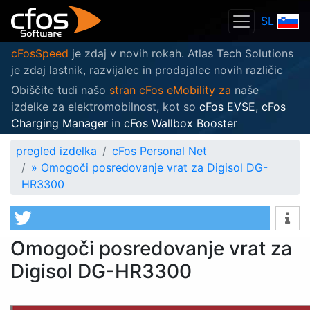
SL
cFosSpeed
je zdaj v novih rokah. Atlas Tech Solutions
je zdaj lastnik, razvijalec in prodajalec novih različic
Obiščite tudi našo
stran cFos eMobility za
naše
izdelke za elektromobilnost, kot so
cFos EVSE
,
cFos
Charging Manager
in
cFos Wallbox Booster
pregled izdelka
cFos Personal Net
»
Omogoči posredovanje vrat za Digisol DG-
HR3300
Omogoči posredovanje vrat za
Digisol DG-HR3300