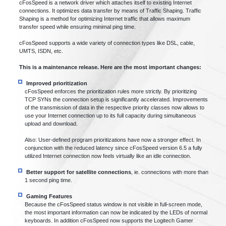
cFosSpeed is a network driver which attaches itself to existing Internet
connections. It optimizes data transfer by means of Traffic Shaping. Traffic
Shaping is a method for optimizing Internet traffic that allows maximum
transfer speed while ensuring minimal ping time.
cFosSpeed supports a wide variety of connection types like DSL, cable,
UMTS, ISDN, etc.
This is a maintenance release. Here are the most important changes:
Improved prioritization
cFosSpeed enforces the prioritization rules more strictly. By prioritizing
TCP SYNs the connection setup is significantly accelerated. Improvements
of the transmission of data in the respective priority classes now allows to
use your Internet connection up to its full capacity during simultaneous
upload and download.
Also: User-defined program prioritizations have now a stronger effect. In
conjunction with the reduced latency since cFosSpeed version 6.5 a fully
utilized Internet connection now feels virtually like an idle connection.
Better support for satellite connections
, ie. connections with more than
1 second ping time.
Gaming Features
Because the cFosSpeed status window is not visible in full-screen mode,
the most important information can now be indicated by the LEDs of normal
keyboards. In addition cFosSpeed now supports the Logitech Gamer