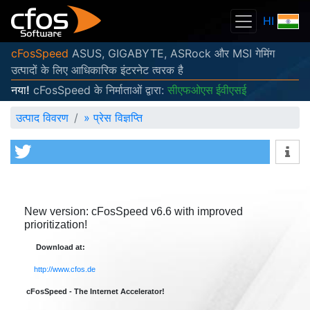
HI
cFosSpeed
ASUS, GIGABYTE, ASRock और MSI गेमिंग
उत्पादों के लिए आधिकारिक इंटरनेट त्वरक है
नया!
cFosSpeed के निर्माताओं द्वारा:
सीएफओएस ईवीएसई
उत्पाद विवरण
»
प्रेस विज्ञप्ति
New version: cFosSpeed v6.6 with improved
prioritization!
Download at:
http://www.cfos.de
cFosSpeed - The Internet Accelerator!