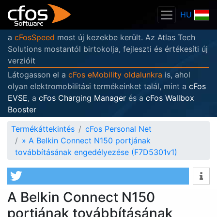
HU
a
cFosSpeed
most új kezekbe került. Az Atlas Tech
Solutions mostantól birtokolja, fejleszti és értékesíti új
verzióit
Látogasson el a
cFos eMobility oldalunkra
is, ahol
olyan elektromobilitási termékeinket talál, mint a
cFos
EVSE
, a
cFos Charging Manager
és a
cFos Wallbox
Booster
Termékáttekintés
cFos Personal Net
»
A Belkin Connect N150 portjának
továbbításának engedélyezése (F7D5301v1)
A Belkin Connect N150
portjának továbbításának