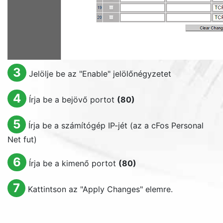
3
Jelölje be az "
Enable
" jelölőnégyzetet
4
Írja be a bejövő portot
(80)
5
Írja be a számítógép IP-jét (az a cFos Personal
Net fut)
6
Írja be a kimenő portot
(80)
7
Kattintson az "
Apply Changes
" elemre.