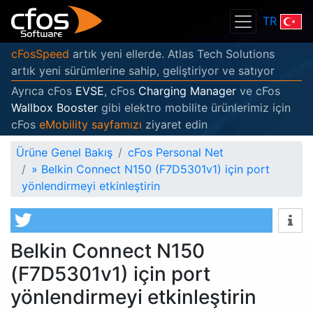
TR
cFosSpeed
artık yeni ellerde. Atlas Tech Solutions
artık yeni sürümlerine sahip, geliştiriyor ve satıyor
Ayrıca cFos
EVSE
, cFos
Charging Manager
ve cFos
Wallbox Booster
gibi elektro mobilite ürünlerimiz için
cFos
eMobility sayfamızı
ziyaret edin
Ürüne Genel Bakış
cFos Personal Net
»
Belkin Connect N150 (F7D5301v1) için port
yönlendirmeyi etkinleştirin
Belkin Connect N150
(F7D5301v1) için port
yönlendirmeyi etkinleştirin