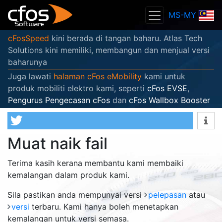
MS-MY
cFosSpeed
kini berada di tangan baharu. Atlas Tech
Solutions kini memiliki, membangun dan menjual versi
baharunya
Juga lawati
halaman cFos eMobility
kami untuk
produk mobiliti elektro kami, seperti
cFos EVSE
,
Pengurus Pengecasan cFos
dan
cFos Wallbox Booster
Muat naik fail
Terima kasih kerana membantu kami membaiki
kemalangan dalam produk kami.
Sila pastikan anda mempunyai versi
pelepasan
atau
versi
terbaru. Kami hanya boleh menetapkan
kemalangan untuk versi semasa.