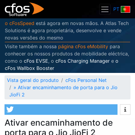
PT
o cFosSpeed
está agora em novas mãos. A Atlas Tech
Solutions é agora proprietária, desenvolve e vende
novas versões do mesmo
Visite também a nossa
página cFos eMobility
para
conhecer os nossos produtos de mobilidade eléctrica,
como o
cFos EVSE
, o
cFos Charging Manager
e
o
cFos Wallbox Booster
Vista geral do produto
cFos Personal Net
»
Ativar encaminhamento de porta para o Jio
JioFi 2
Ativar encaminhamento de
porta para o Jio JioFi 2