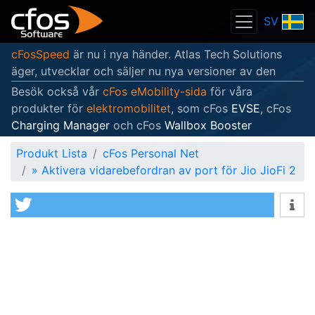
SV
cFosSpeed
är nu i nya händer. Atlas Tech Solutions
äger, utvecklar och säljer nu nya versioner av den
Besök också vår
cFos eMobility-sida
för våra
produkter för
elektromobilitet
, som cFos
EVSE
, cFos
Charging Manager
och cFos
Wallbox Booster
Produkt Lista
cFos Personal Net
»
Aktivera vidarebefordran av port för Jio JioFi 2