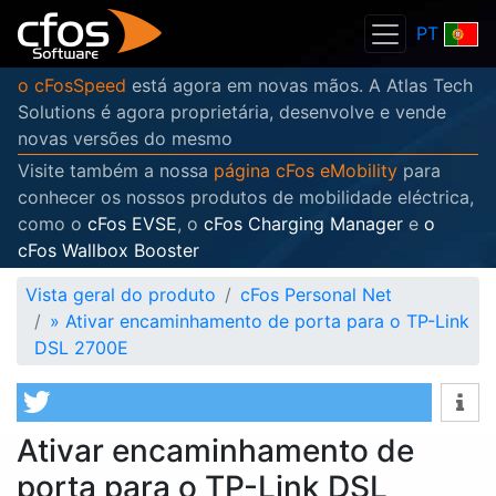
PT
o cFosSpeed
está agora em novas mãos. A Atlas Tech
Solutions é agora proprietária, desenvolve e vende
novas versões do mesmo
Visite também a nossa
página cFos eMobility
para
conhecer os nossos produtos de mobilidade eléctrica,
como o
cFos EVSE
, o
cFos Charging Manager
e
o
cFos Wallbox Booster
Vista geral do produto
cFos Personal Net
»
Ativar encaminhamento de porta para o TP-Link
DSL 2700E
Ativar encaminhamento de
porta para o TP-Link DSL