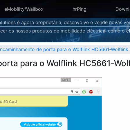
eMobility/Wallbox
hrPing
Downl
lutions é agora proprietária, desenvolve e vende novas 
cer os nossos produtos de mobilidade eléctrica, como o
c
encaminhamento de porta para o Wolflink HC5661-Wolflink
orta para o Wolflink HC5661-Wolf