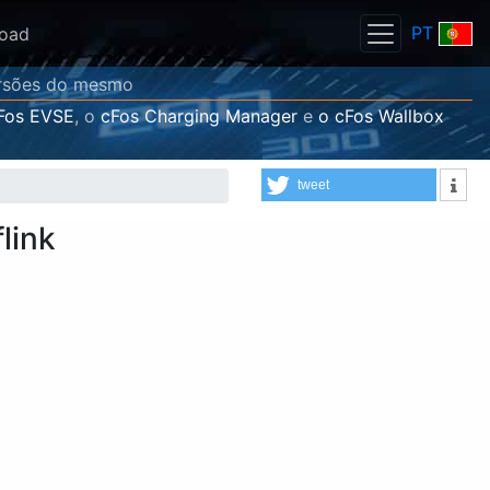
PT
oad
versões do mesmo
Fos EVSE
, o
cFos Charging Manager
e
o cFos Wallbox
tweet
link