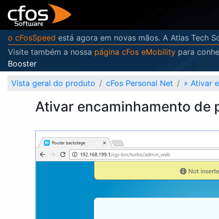
o cFosSpeed
está agora em novas mãos. A Atlas Tech So
Visite também a nossa
página cFos eMobility
para conhe
Booster
Vista geral do produto
cFos Personal Net
»
Ativar 
Ativar encaminhamento de p