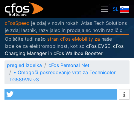
SL
cFosSpeed
je zdaj v novih rokah. Atlas Tech Solutions
je zdaj lastnik, razvijalec in prodajalec novih različic
Obiščite tudi našo
stran cFos eMobility za
naše
izdelke za elektromobilnost, kot so
cFos EVSE
,
cFos
Charging Manager
in
cFos Wallbox Booster
pregled izdelka
cFos Personal Net
»
Omogoči posredovanje vrat za Technicolor
TG589VN v3