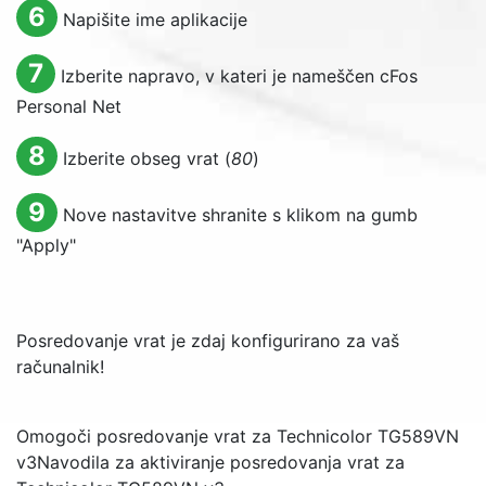
6
Napišite ime aplikacije
7
Izberite napravo, v kateri je nameščen cFos
Personal Net
8
Izberite obseg vrat (
80
)
9
Nove nastavitve shranite s klikom na gumb
"
Apply
"
Posredovanje vrat je zdaj konfigurirano za vaš
računalnik!
Omogoči posredovanje vrat za Technicolor TG589VN
v3
Navodila za aktiviranje posredovanja vrat za