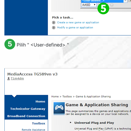
5
Pilih "
<User-defined>
"