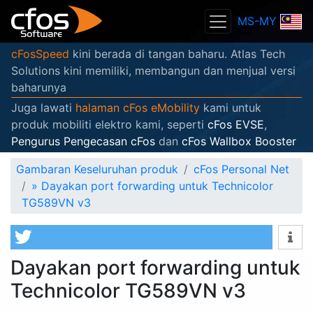
MS-MY
cFosSpeed
kini berada di tangan baharu. Atlas Tech
Solutions kini memiliki, membangun dan menjual versi
baharunya
Juga lawati
halaman cFos eMobility
kami untuk
produk mobiliti elektro kami, seperti
cFos EVSE
,
Pengurus Pengecasan cFos
dan
cFos Wallbox Booster
Gambaran Keseluruhan produk
cFos Personal Net
»
Dayakan port forwarding untuk Technicolor
TG589VN v3
Dayakan port forwarding untuk
Technicolor TG589VN v3