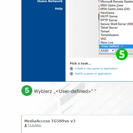
5
Wybierz „
<User-defined>
” ”