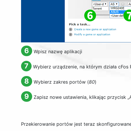
6
Wpisz nazwę aplikacji
7
Wybierz urządzenie, na którym działa cFos 
8
Wybierz zakres portów (
80
)
9
Zapisz nowe ustawienia, klikając przycisk „
Przekierowanie portów jest teraz skonfigurowan