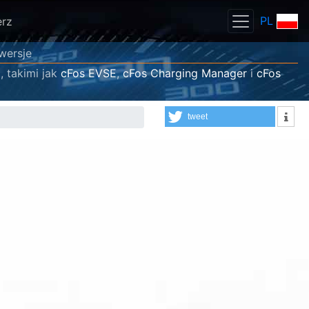
PL
erz
 wersje
, takimi jak
cFos EVSE
,
cFos Charging Manager
i
cFos
tweet