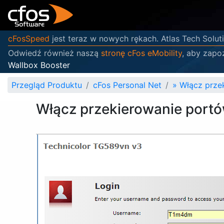
cFosSpeed
jest teraz w nowych rękach. Atlas Tech Soluti
Odwiedź również naszą
stronę cFos eMobility
, aby zapo
Wallbox Booster
Przegląd Produktu
cFos Personal Net
»
Włącz prze
Włącz przekierowanie port