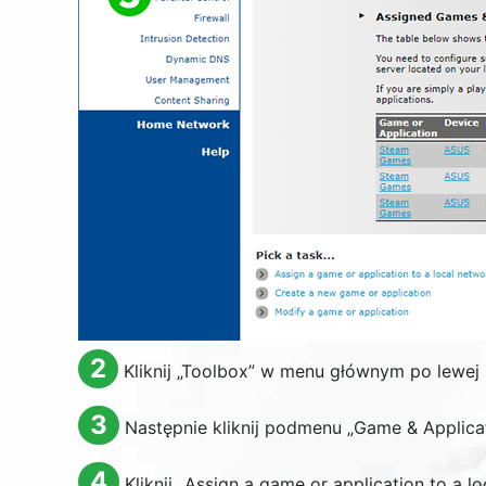
2
Kliknij „
Toolbox
” w menu głównym po lewej 
3
Następnie kliknij podmenu „
Game & Applicat
4
Kliknij „
Assign a game or application to a l