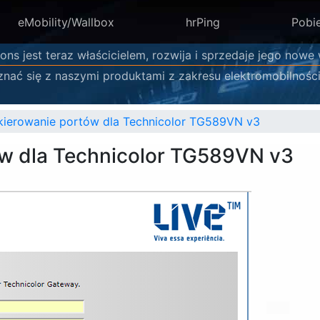
eMobility/Wallbox
hrPing
Pobi
ons jest teraz właścicielem, rozwija i sprzedaje jego nowe
znać się z naszymi produktami z zakresu elektromobilności
kierowanie portów dla Technicolor TG589VN v3
ów dla Technicolor TG589VN v3