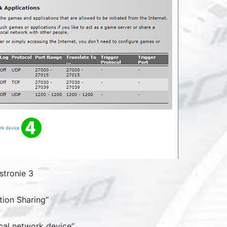
stronie 3
ion Sharing
”
ocal network device
”