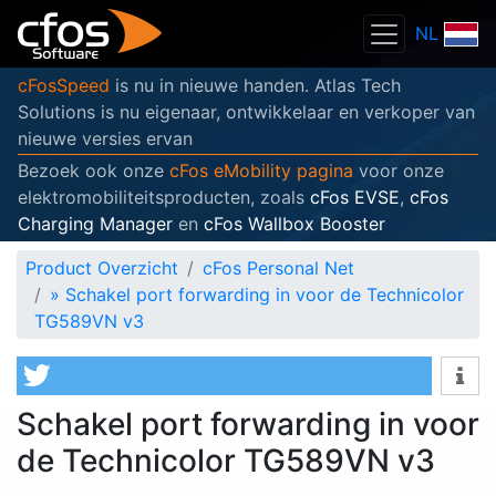
NL
cFosSpeed
is nu in nieuwe handen. Atlas Tech
Solutions is nu eigenaar, ontwikkelaar en verkoper van
nieuwe versies ervan
Bezoek ook onze
cFos eMobility pagina
voor onze
elektromobiliteitsproducten, zoals
cFos EVSE
,
cFos
Charging Manager
en
cFos Wallbox Booster
Product Overzicht
cFos Personal Net
»
Schakel port forwarding in voor de Technicolor
TG589VN v3
Schakel port forwarding in voor
de Technicolor TG589VN v3