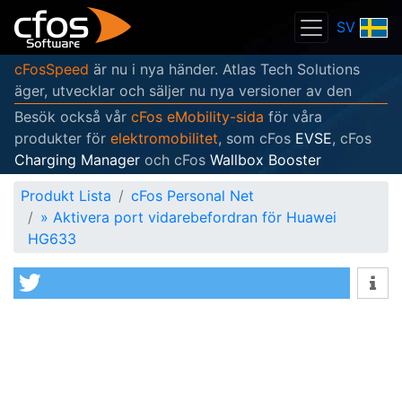
SV
cFosSpeed
är nu i nya händer. Atlas Tech Solutions
äger, utvecklar och säljer nu nya versioner av den
Besök också vår
cFos eMobility-sida
för våra
produkter för
elektromobilitet
, som cFos
EVSE
, cFos
Charging Manager
och cFos
Wallbox Booster
Produkt Lista
cFos Personal Net
»
Aktivera port vidarebefordran för Huawei
HG633