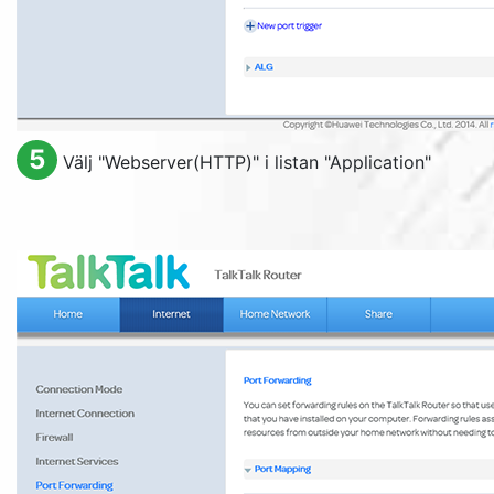
5
Välj "
Webserver(HTTP)
" i listan "
Application
"