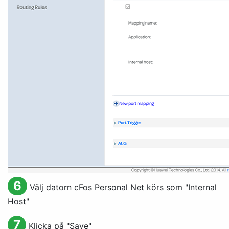
6
Välj datorn cFos Personal Net körs som "
Internal
Host
"
7
Klicka på "
Save
"