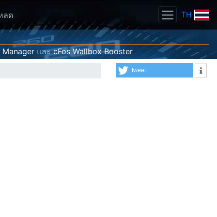
TH
โหลด
g Manager
และ
cFos Wallbox Booster
tweet