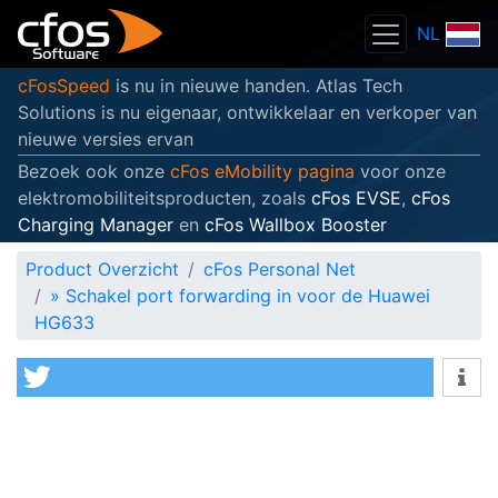
NL
cFosSpeed
is nu in nieuwe handen. Atlas Tech
Solutions is nu eigenaar, ontwikkelaar en verkoper van
nieuwe versies ervan
Bezoek ook onze
cFos eMobility pagina
voor onze
elektromobiliteitsproducten, zoals
cFos EVSE
,
cFos
Charging Manager
en
cFos Wallbox Booster
Product Overzicht
cFos Personal Net
»
Schakel port forwarding in voor de Huawei
HG633