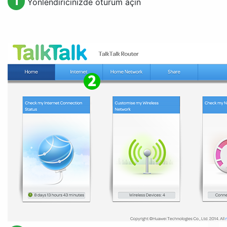
1
Yönlendiricinizde oturum açın