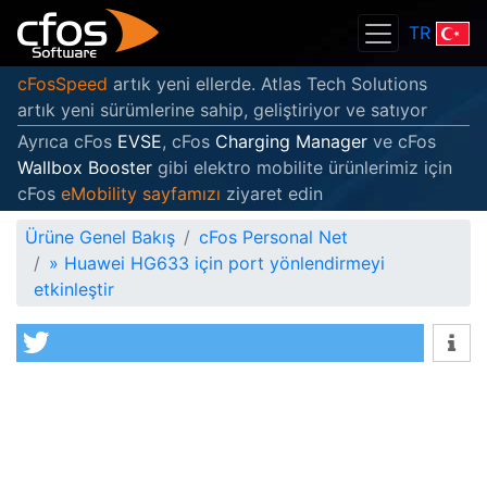
TR
cFosSpeed
artık yeni ellerde. Atlas Tech Solutions
artık yeni sürümlerine sahip, geliştiriyor ve satıyor
Ayrıca cFos
EVSE
, cFos
Charging Manager
ve cFos
Wallbox Booster
gibi elektro mobilite ürünlerimiz için
cFos
eMobility sayfamızı
ziyaret edin
Ürüne Genel Bakış
cFos Personal Net
»
Huawei HG633 için port yönlendirmeyi
etkinleştir