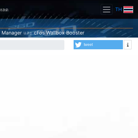
TH
โหลด
g Manager
และ
cFos Wallbox Booster
tweet