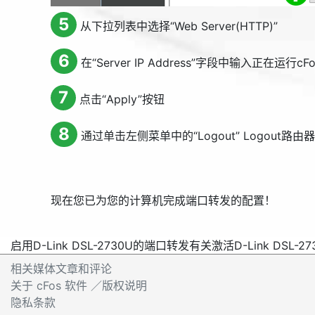
5
从下拉列表中选择“
Web Server(HTTP)
”
6
在“
Server IP Address
”字段中输入正在运行cFos
7
点击“
Apply
”按钮
8
通过单击左侧菜单中的“
Logout
”
Logout
路由器
现在您已为您的计算机完成端口转发的配置！
启用D-Link DSL-2730U的端口转发
有关激活D-Link DSL-
相关媒体文章和评论
关于 cFos 软件 ／版权说明
隐私条款