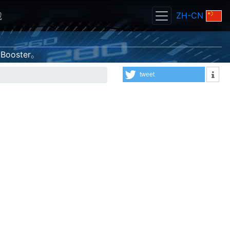
ZH-CN
载
 Booster
。
tweet