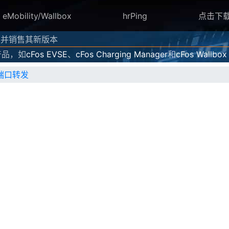
eMobility/Wallbox
hrPing
点击下
、开发并销售其新版本
产品，如
cFos EVSE
、
cFos Charging Manager
和
cFos Wallbox
U的端口转发