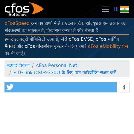
HI
cFosSpeed
अब नए हाथों में है। एटलस टेक सॉल्यूशंस अब इसके नए
संस्करणों का मालिक है, विकसित करता है और बेचता है
हमारे इलेक्ट्रो मोबिलिटी उत्पादों, जैसे
cFos EVSE
,
cFos चार्जिंग
मैनेजर
और
cFos वॉलबॉक्स बूस्टर
के लिए हमारे
cFos eMobility पेज
पर भी जाएँ।
उत्पाद विवरण
cFos Personal Net
»
D-Link DSL-2730U के लिए पोर्ट फ़ॉरवर्डिंग सक्षम करें