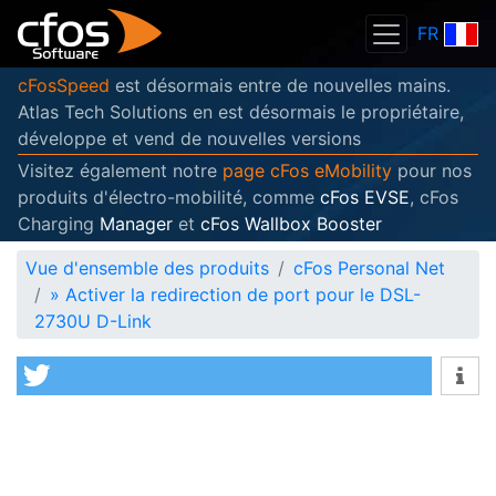
FR
cFosSpeed
est désormais entre de nouvelles mains.
Atlas Tech Solutions en est désormais le propriétaire,
développe et vend de nouvelles versions
Visitez également notre
page cFos eMobility
pour nos
produits d'électro-mobilité, comme
cFos EVSE
, cFos
Charging
Manager
et
cFos Wallbox Booster
Vue d'ensemble des produits
cFos Personal Net
»
Activer la redirection de port pour le DSL-
2730U D-Link