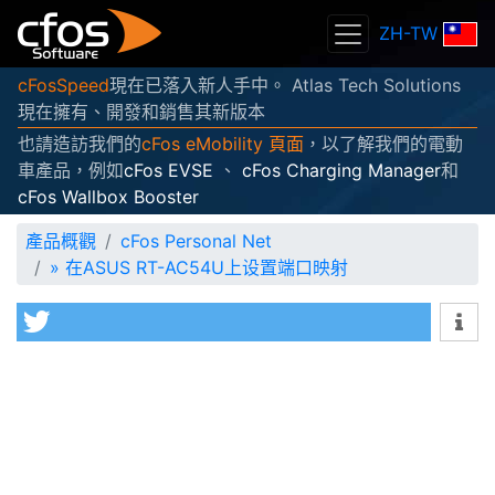
ZH-TW
cFosSpeed
現在已落入新人手中。 Atlas Tech Solutions
現在擁有、開發和銷售其新版本
也請造訪我們的
cFos eMobility 頁面
，以了解我們的電動
車產品，例如
cFos EVSE
、
cFos Charging Manager
和
cFos Wallbox Booster
產品概觀
cFos Personal Net
»
在ASUS RT-AC54U上设置端口映射