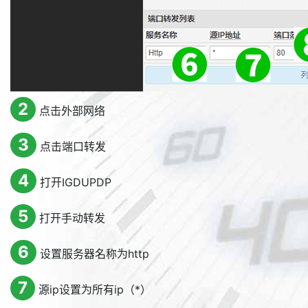
2
点击外部网络
3
点击端口转发
4
打开IGDUPDP
5
打开手动转发
6
设置服务器名称为http
7
源ip设置为所有ip（*）