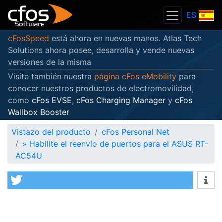
ES
cFosSpeed
está ahora en nuevas manos. Atlas Tech
Solutions ahora posee, desarrolla y vende nuevas
versiones de la misma
Visite también nuestra
página cFos eMobility
para
conocer nuestros productos de electromovilidad,
como
cFos EVSE
,
cFos Charging Manager
y
cFos
Wallbox Booster
Vistazo del producto
cFos Personal Net
»
Habilite el reenvío de puertos para el ASUS RT-
AC54U