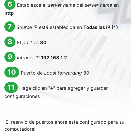
6
Establezca el
server name
del
server name
en
http
7
Source IP
está establecida en
Todas las IP (*)
8
El
port
es
80
9
Intranet IP
192.168.1.2
10
Puerto de
Local forwarding
80
11
Haga clic en "+" para agregar y guardar
configuraciones
¡El reenvío de puertos ahora está configurado para su
computadora!