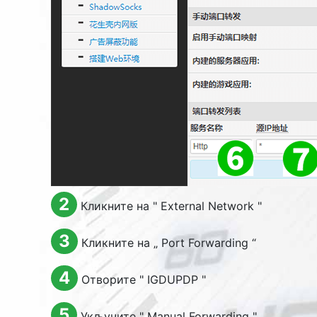
2
Кликните на "
External Network
"
3
Кликните на „
Port Forwarding
“
4
Отворите "
IGDUPDP
"
5
Укључите "
Manual Forwarding
"