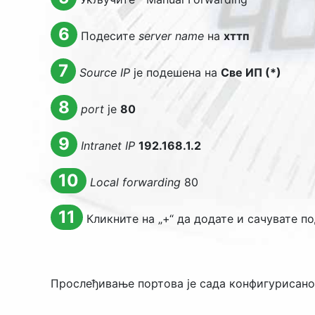
6
Подесите
server name
на
хттп
7
Source IP
је подешена на
Све ИП (*)
8
port
је
80
9
Intranet IP
192.168.1.2
10
Local forwarding
80
11
Кликните на „+“ да додате и сачувате 
Прослеђивање портова је сада конфигурисано