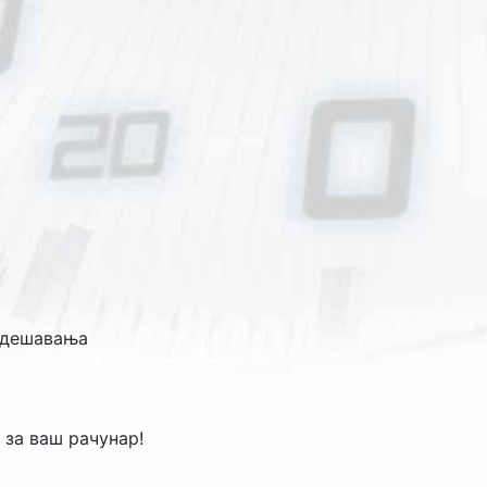
подешавања
 за ваш рачунар!