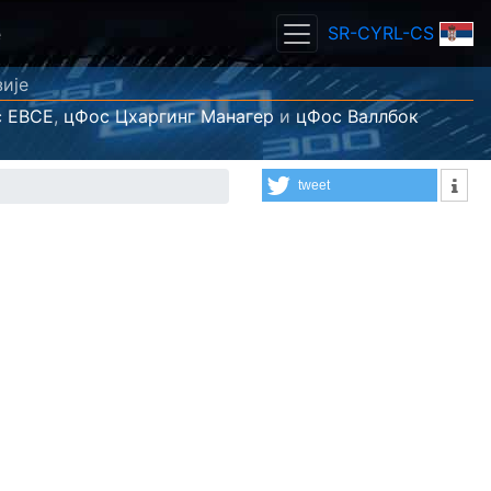
SR-CYRL-CS
е
зије
 ЕВСЕ
,
цФос Цхаргинг Манагер
и
цФос Валлбок
tweet