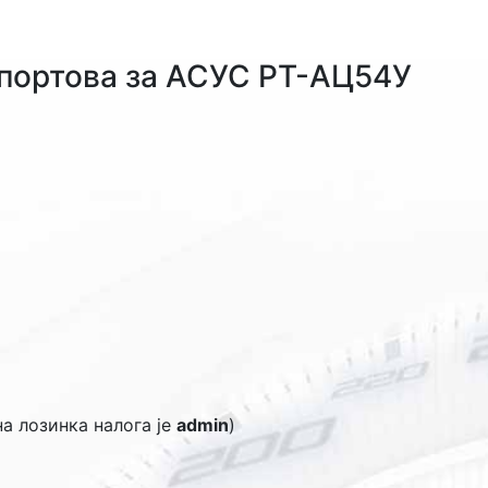
портова за АСУС РТ-АЦ54У
на лозинка налога је
admin
)