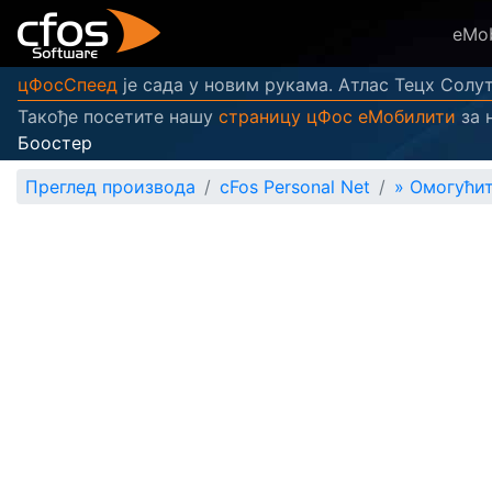
eMob
цФосСпеед
је сада у новим рукама. Атлас Тецх Солут
Такође посетите нашу
страницу цФос еМобилити
за 
Боостер
Преглед производа
cFos Personal Net
»
Омогућит