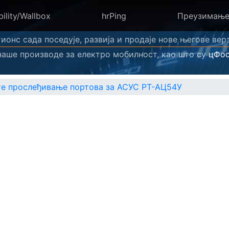
ility/Wallbox
hrPing
Преузимањ
ионс сада поседује, развија и продаје нове његове вер
наше производе за електро мобилност, као што су
цФос
е прослеђивање портова за АСУС РТ-АЦ54У